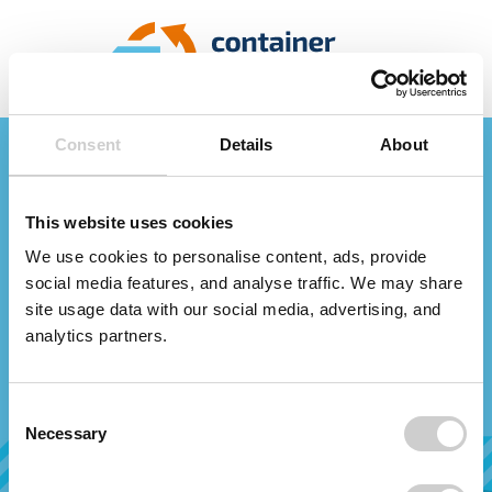
Container online
Consent
Details
About
bestellen!
This website uses cookies
Hier können Sie Kosten für
We use cookies to personalise content, ads, provide
Abfallcontainer einsehen oder direkt
social media features, and analyse traffic. We may share
einen Container mieten.
site usage data with our social media, advertising, and
analytics partners.
Ihre PLZ
Suchen
_____
Consent
Necessary
weiter ohne PLZ
Selection